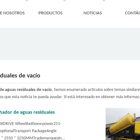
E NOSOTROS
PRODUCTOS
NOTICIAS
CONTÁ
iduales de vacío
de aguas residuales de vacío
, hemos enumerado artículos sobre temas similares 
s que esta noticia te pueda ayudar. Si está interesado en obtener más informaci
ador de aguas residuales
WDRIVE Wheel6x4hoesrpower251-
ptionalTransport PackageAngle
50 * 2550 * 3250MMTrademarquesin...