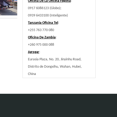
Oficina De La Oficina Filipina
:
0917 6086123 (Globo);
0939 6433100 (Inteligente)
Tanzania Oficina Tel
:
+255 763 770 080
Oficina De Zambia
:
+260 975 000 088
:
Agregar
Eurasia Plaza, No. 20, Jinyinhu Road,
Distrito de Dongxihu, Wuhan, Hubei,
China