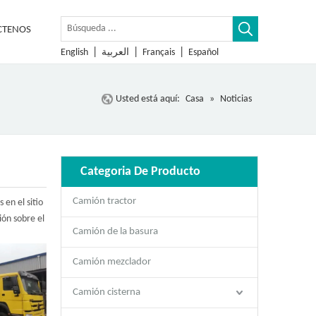
CTENOS
|
|
|
English
العربية
Français
Español
Usted está aquí:
Casa
»
Noticias
Categoria De Producto
Camión tractor
en el sitio
ón sobre el
Camión de la basura
Camión mezclador
Camión cisterna