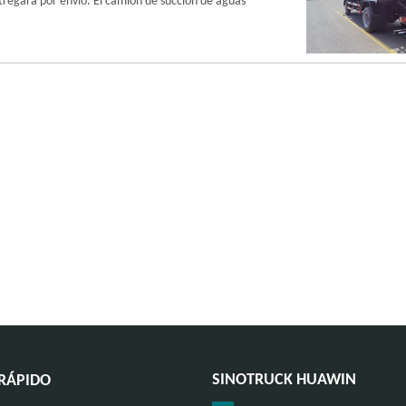
tregará por envío. El camión de succión de aguas
SINOTRUCK HUAWIN
RÁPIDO