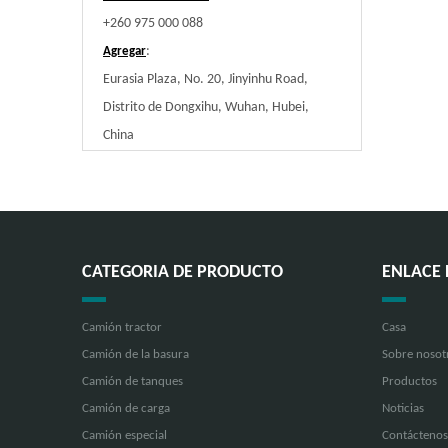
+260 975 000 088
:
Agregar
Eurasia Plaza, No. 20, Jinyinhu Road,
Distrito de Dongxihu, Wuhan, Hubei,
China
CATEGORIA DE PRODUCTO
ENLACE 
Camión tractor
Casa
Camión de la basura
Sobre nosot
Camión de tanques
Productos
Camión de carga
Noticias
Camión especial
Contáctenos