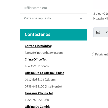
Tráiler completo
3 ejes 40 
Piezas de repuesto
Huawin M
Tipper se
de U
P
Contáctenos
Correo Electrónico
:
jenny@sinotrukhuawin.com
Fabrican
China Office Tel
:
+86 15907150637
Oficina De La Oficina Filipina
:
0917 6086123 (Globo);
0939 6433100 (Inteligente)
Tanzania Oficina Tel
:
+255 763 770 080
Oficina De Zambia
: