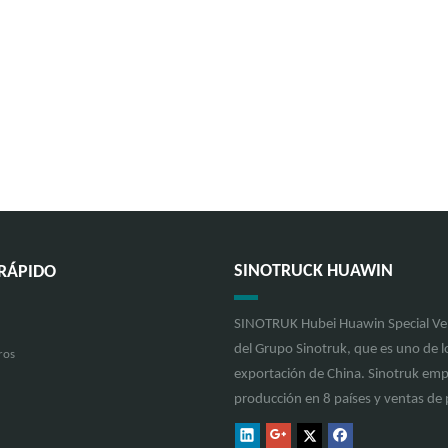
SINOTRUCK HUAWIN
RÁPIDO
SINOTRUK Hubei Huawin Special Vehi
del Grupo Sinotruk, que es uno de lo
ros
exportación de China. Sinotruk emp
producción en 8 países y ventas d