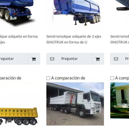
lque volquete en forma
Semirremolque volquete de 3 ejes
Semirremol
ejes
SINOTRUK en forma de U
SINOTRUK d
reguntar
Preguntar
Pr
paración de
A comparación de
A comp