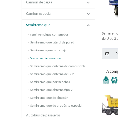
Camión de carga
Camión especial
Semirremolque
Semirremo
semirremolque contenedor
de U de 3 
Semirremolque lateral de pared
Semirremolque cama baja
P
Volcar semirremolque
Semirremolque cisterna de combustible
A com
Semirremolque cisterna de GLP
Semirremolque portacoches
Semirremolque cisterna tipo V
Semirremolque de almacén
Semirremolque de propósito especial
Autobús de pasajeros