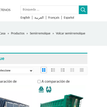
CTENOS
|
|
|
English
العربية
Français
Español
Casa
»
Productos
»
Semirremolque
»
Volcar semirremolque
ue
aración de
A comparación de