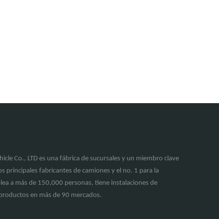
cle Co., LTD es una fábrica de sucursales y un miembro clave
s principales fabricantes de camiones y el no. 1 para la
lea a más de 150,000 personas, tiene instalaciones de
e productos en más de 90 mercados.