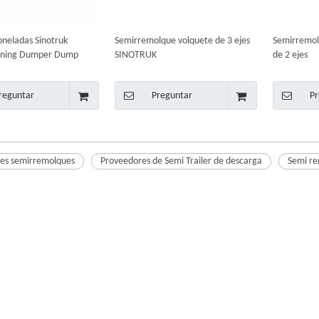
toneladas Sinotruk
Semirremolque volquete de 3 ejes
Semirremol
ining Dumper Dump
SINOTRUK
de 2 ejes
mirremolque con forma
reguntar
Preguntar
Pr
tes semirremolques
Proveedores de Semi Trailer de descarga
Semi re