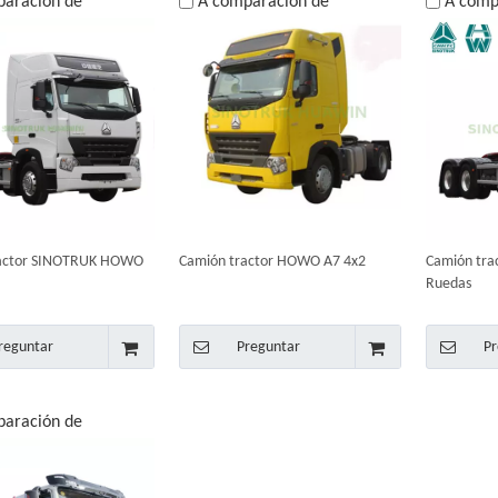
paración de
A comparación de
A comp
ractor SINOTRUK HOWO
Camión tractor HOWO A7 4x2
Camión trac
Ruedas
reguntar
Preguntar
Pr
paración de