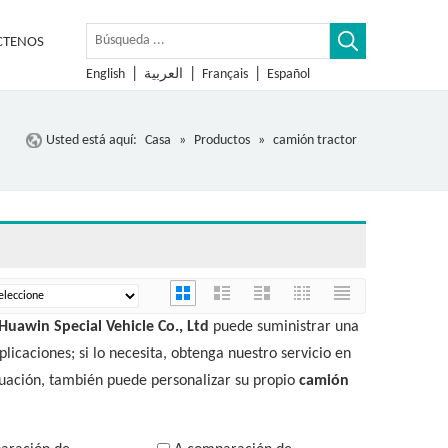
CTENOS
|
|
|
English
العربية
Français
Español
Usted está aquí:
Casa
»
Productos
»
camión tractor
Huawin Special Vehicle Co., Ltd
puede suministrar una
icaciones; si lo necesita, obtenga nuestro servicio en
nuación, también puede personalizar su propio
camión