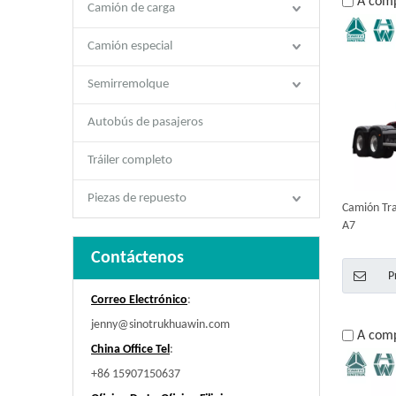
A com
Camión de carga
Camión especial
Semirremolque
Autobús de pasajeros
Tráiler completo
Piezas de repuesto
Camión T
A7
Contáctenos
P
Correo Electrónico
:
jenny@sinotrukhuawin.com
A com
China Office Tel
:
+86 15907150637