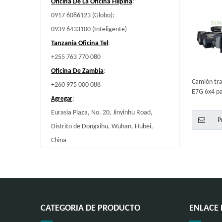
Oficina De La Oficina Filipina
:
0917 6086123 (Globo);
0939 6433100 (Inteligente)
Tanzania Oficina Tel
:
+255 763 770 080
Oficina De Zambia
:
Camión tr
+260 975 000 088
E7G 6x4 pa
:
Agregar
Eurasia Plaza, No. 20, Jinyinhu Road,
P
Distrito de Dongxihu, Wuhan, Hubei,
China
CATEGORIA DE PRODUCTO
ENLACE 