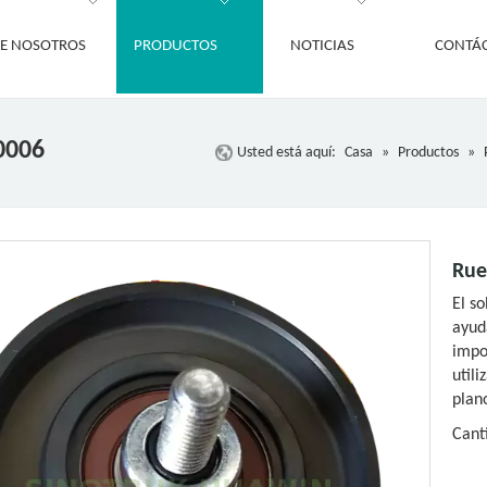
E NOSOTROS
PRODUCTOS
NOTICIAS
CONTÁ
0006
Usted está aquí:
Casa
»
Productos
»
Rue
El s
ayud
impo
util
plan
Cant