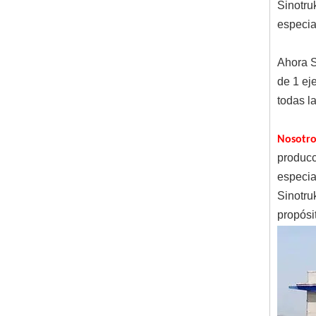
Sinotru
especia
Ahora S
de 1 ej
todas la
Nosotro
producc
especia
Sinotru
propósi