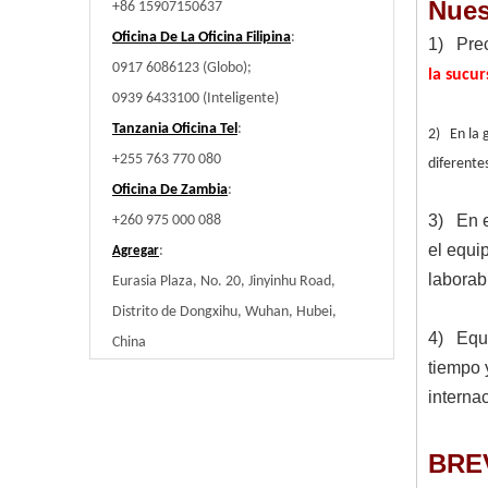
Nues
+86 15907150637
Oficina De La Oficina Filipina
:
1) Prec
0917 6086123 (Globo);
la sucur
0939 6433100 (Inteligente)
Tanzania Oficina Tel
:
2) En la 
+255 763 770 080
diferente
Oficina De Zambia
:
3) En e
+260 975 000 088
el equi
:
Agregar
labora
Eurasia Plaza, No. 20, Jinyinhu Road,
Distrito de Dongxihu, Wuhan, Hubei,
4) Equi
China
tiempo 
interna
BRE