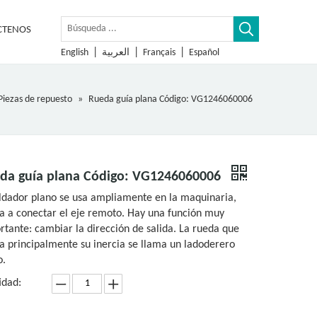
CTENOS
|
|
|
English
العربية
Français
Español
Piezas de repuesto
»
Rueda guía plana Código: VG1246060006
da guía plana Código: VG1246060006
oldador plano se usa ampliamente en la maquinaria,
a a conectar el eje remoto. Hay una función muy
rtante: cambiar la dirección de salida. La rueda que
iza principalmente su inercia se llama un ladoderero
o.
idad: