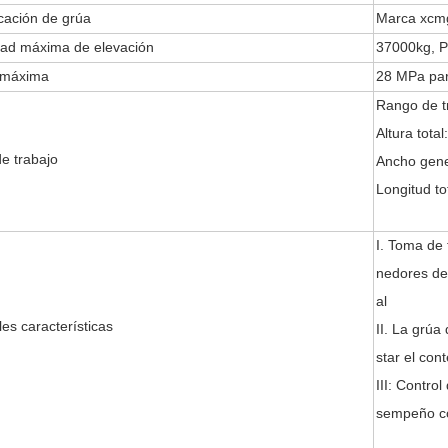
cación de grúa
Marca xcm
ad máxima de elevación
37000kg, P
 máxima
28 MPa par
Rango de 
Altura tota
e trabajo
Ancho gen
Longitud t
I. Toma de
nedores de
al
les características
II. La grúa
star el co
III: Contro
sempeño c