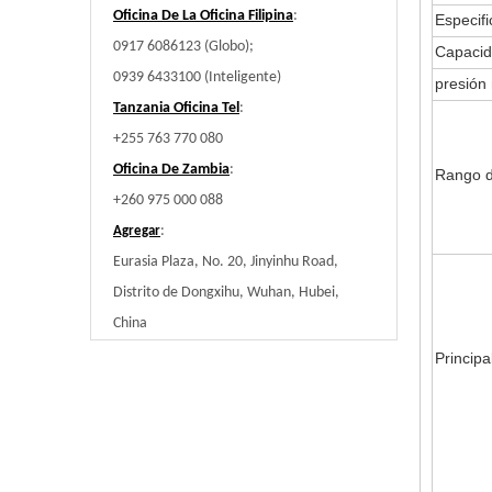
Oficina De La Oficina Filipina
:
Especifi
0917 6086123 (Globo);
Capacid
0939 6433100 (Inteligente)
presión
Tanzania Oficina Tel
:
+255 763 770 080
Oficina De Zambia
:
Rango d
+260 975 000 088
:
Agregar
Eurasia Plaza, No. 20, Jinyinhu Road,
Distrito de Dongxihu, Wuhan, Hubei,
China
Principa