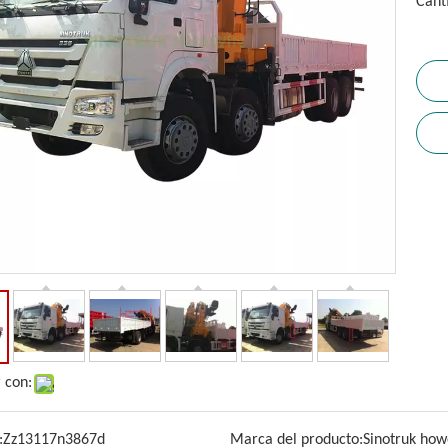
Cant
 con:
:
Zz13117n3867d
Marca del producto:
Sinotruk how