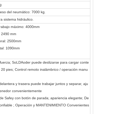
g
eso del neumático: 7000 kg.
a sistema hidráulico.
trabajo máximo: 4000mm
l: 2490 mm
eral: 2500mm
otal: 1090mm
 fuerza; SoLDAoder puede deslizarse para cargar conte
 20 pies; Control remoto inalámbrico / operación manu
 delantera y trasera puede trabajar juntos y separar, aju
ntenedor convenientemente
l de Safey con botón de parada; apariencia elegante; De
onfiable ; Operación y MANTENIMIENTO Convenientes