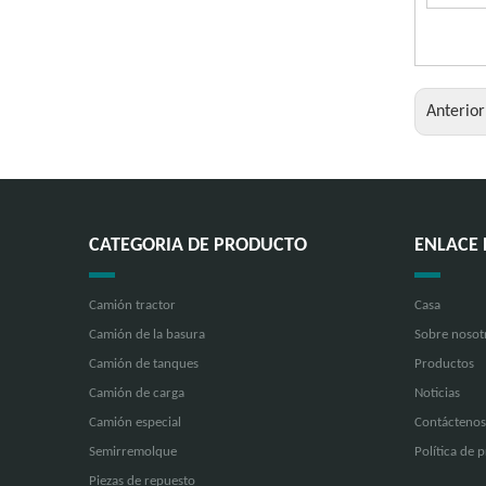
Anterio
CATEGORIA DE PRODUCTO
ENLACE 
Camión tractor
Casa
Camión de la basura
Sobre nosot
Camión de tanques
Productos
Camión de carga
Noticias
Camión especial
Contáctenos
Semirremolque
Política de 
Piezas de repuesto