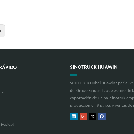
r:
SINOTRUCK HUAWIN
RÁPIDO
SINOTRUK Hubei Huawin Special Vehi
del Grupo Sinotruk, que es uno de lo
ros
exportación de China. Sinotruk emp
producción en 8 países y ventas d
privacidad