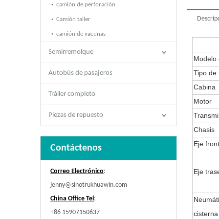
camión de perforación
Descrip
Camión taller
camión de vacunas
Semirremolque
Modelo 
Tipo de
Autobús de pasajeros
Cabina
Tráiler completo
Motor
Piezas de repuesto
Transmi
Chasis
Eje fron
Contáctenos
Correo Electrónico
:
Eje tras
jenny@sinotrukhuawin.com
China Office Tel
:
Neumát
+86 15907150637
cistern