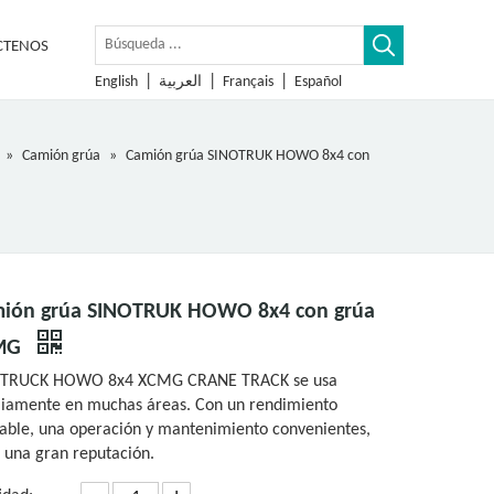
CTENOS
|
|
|
English
العربية
Français
Español
»
Camión grúa
»
Camión grúa SINOTRUK HOWO 8x4 con
ión grúa SINOTRUK HOWO 8x4 con grúa
MG
OTRUCK HOWO 8x4 XCMG CRANE TRACK se usa
iamente en muchas áreas. Con un rendimiento
iable, una operación y mantenimiento convenientes,
 una gran reputación.