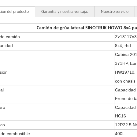
ción del producto
Garantía y nuestra ventaja.
Nuestro servicio
Camión de grúa lateral SINOTRUK HOWO 8x4 par
de camión
Zz13117n3
 unidad
8x4, rhd
Cabina 201
371HP, Eu
sión
HW19710, 1
con chasis
tal
Capacidad 
Freno de t
ero
Capacidad 
HC16
ico
12R22.5 Ne
a de combustible
400L