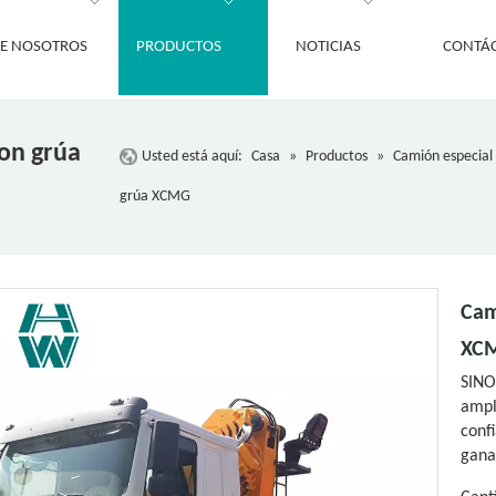
E NOSOTROS
PRODUCTOS
NOTICIAS
CONTÁ
on grúa
Usted está aquí:
Casa
»
Productos
»
Camión especial
grúa XCMG
Cam
XC
SIN
ampl
conf
gana